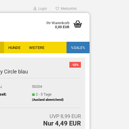
Login
Merkzettel
Ihr Warenkorb
0,00 EUR
HUNDE
WEITERE
%SALE%
-50%
y Circle blau
Nager anzeigen
Nagerbücher
.:
50204
zeit:
2 - 5 Tage
(Ausland abweichend)
UVP 8,99 EUR
Nur 4,49 EUR