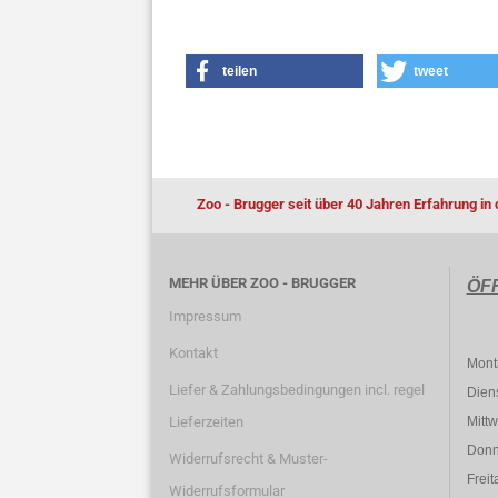
teilen
tweet
Zoo - Brugger seit über 40 Jahren Erfahrung in 
MEHR ÜBER ZOO - BRUGGER
ÖF
Impressum
Kontakt
Mont
Liefer & Zahlungsbedingungen incl. regel
Dien
Lieferzeiten
Mitt
Donn
Widerrufsrecht & Muster-
Freit
Widerrufsformular