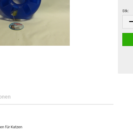
Teichpumpen / Universalpumpen
Stk:
Stk
onen
len für Katzen