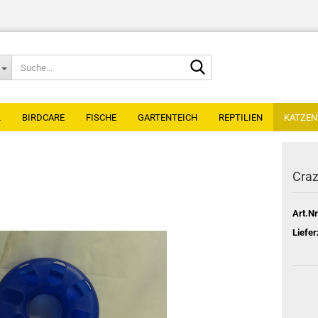
Suche...
L
BIRDCARE
FISCHE
GARTENTEICH
REPTILIEN
KATZEN
Craz
Art.Nr
BirdCare - Produkte
Liefer
BirdCare - Desinfektion
BirdCare - Greifvögel
Kescher
Luftpumpen / Membranpumpen