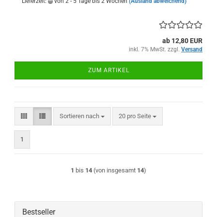
Lieferzeit:
von 2 - 5 Tage bis 2 Wochen
(Ausland abweichend)
ab 12,80 EUR
inkl. 7% MwSt. zzgl.
Versand
ZUM ARTIKEL
Sortieren nach
pro Seite
Sortieren nach
20 pro Seite
1
1
bis
14
(von insgesamt
14
)
Bestseller