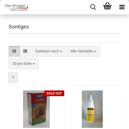
Sontiges
Sortieren nach
Sortieren nach
Alle Hersteller
pro Seite
20 pro Seite
1
SOLD OUT