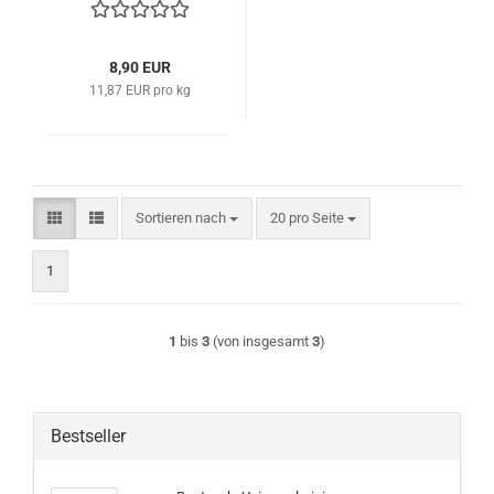
8,90 EUR
11,87 EUR pro kg
Sortieren nach
pro Seite
Sortieren nach
20 pro Seite
1
1
bis
3
(von insgesamt
3
)
Bestseller